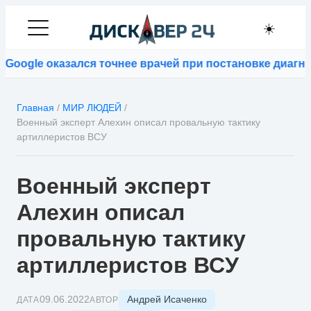
☀️
ogle оказался точнее врачей при постановке диагноз
Главная
/
МИР ЛЮДЕЙ
/
Военный эксперт Алехин описал провальную тактику
артиллеристов ВСУ
Военный эксперт
Алехин описал
провальную тактику
артиллеристов ВСУ
Андрей Исаченко
09.06.2022
ДАТА
АВТОР