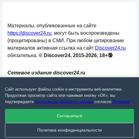
Материалы, опубликованные на сайте
https://discover24.ru
, могут быть воспроизведены
(процитированы) в СМИ. При любом цитировании
материалов активная ссылка на сайт
Discover24.ru
обязательна.
© Discover24, 2015-2026, 18+🔞
Сетевое издание discover24.ru
зарегистрировано в Федеральной службе по
надзору в сфере связи, информационных
Сайт использует файлы cookie и инструменты веб-аналитики.
технологий и массовых коммуникаций
Продолжая просмотр сайта или нажимая кнопку «ОК», вы
подтверждаете
согласие на обработку данных
согласно
Политике
.
(Роскомнадзор). Регистрационный номер: ЭЛ №
ФС 77 - 73793.
Согласиться
✅
📄
💬
🔐
📝
⚙️
Политика конфиденциальности