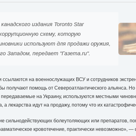
анадского издания Toronto Star
коррупционную схему, которую
иновники используют для продажи оружия,
о Западом, передает "Газета.ru".
 ссылаются на военнослужащих ВСУ и сотрудников экстре
бы получают помощь от Североатлантического альянса. Но
передаваемые на Украину, используются местными чиновн
, а лекарства идут на продажу, потому что их катастрофичес
ие сильнодействующих болеутоляющих или препаратов, п
равматическое кровотечение, практически невозможно», — 