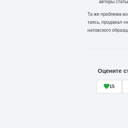
авторы стать
Та же проблема воз
таясь, продавал «
натовского образц
Оцените с
15