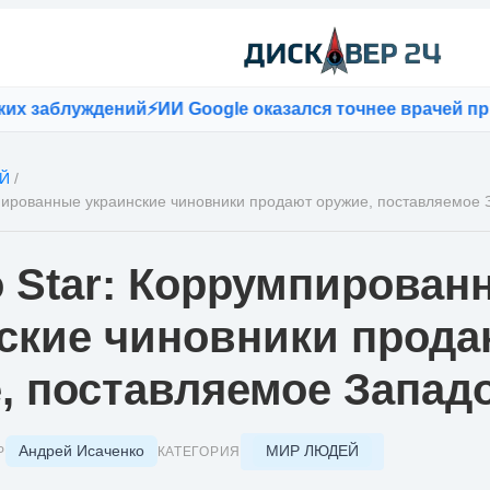
заблуждений
⚡
ИИ Google оказался точнее врачей при п
Й
/
мпированные украинские чиновники продают оружие, поставляемое
o Star: Коррумпирован
ские чиновники прода
, поставляемое Запад
Андрей Исаченко
МИР ЛЮДЕЙ
Р
КАТЕГОРИЯ