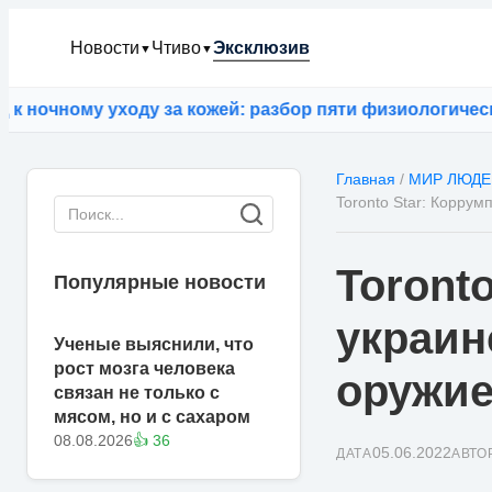
Новости
Чтиво
Эксклюзив
▼
▼
чному уходу за кожей: разбор пяти физиологических 
Главная
/
МИР ЛЮДЕ
Toronto Star: Корру
Toront
Популярные новости
украин
Ученые выяснили, что
рост мозга человека
оружие
связан не только с
мясом, но и с сахаром
08.08.2026
👍 36
05.06.2022
ДАТА
АВТО