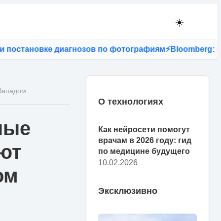
☀️
остановке диагнозов по фотографиям
⚡
Bloomberg: если 
 Западом
О технологиях
ные
Как нейросети помогут
врачам в 2026 году: гид
ют
по медицине будущего
10.02.2026
ом
Эксклюзивно