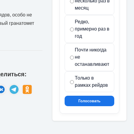
несколько раз в
месяц
ядов, особо не
Редко,
овый гранатомет
примерно раз в
год
Почти никогда
не
останавливают
елиться:
Только в
рамках рейдов
Голосовать