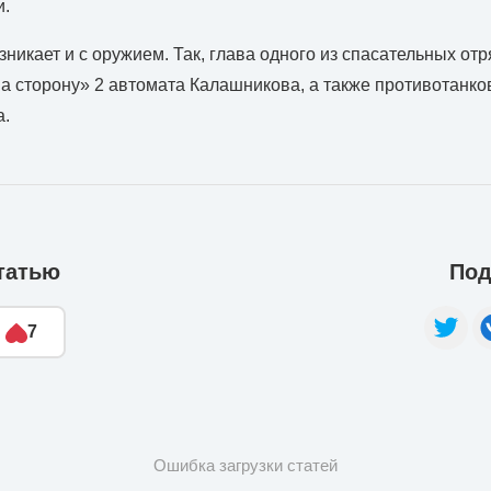
и.
никает и с оружием. Так, глава одного из спасательных отр
на сторону» 2 автомата Калашникова, а также противотанк
а.
татью
Под
7
Ошибка загрузки статей