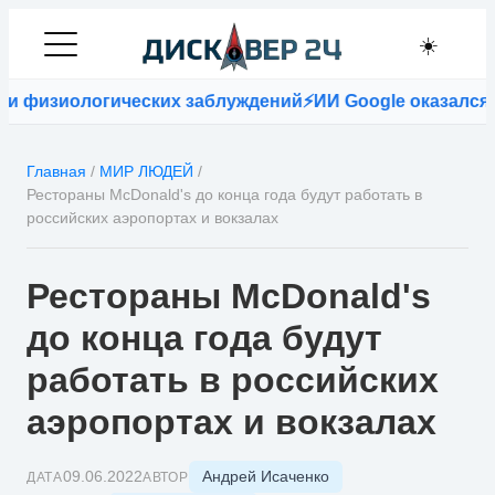
☀️
иологических заблуждений
⚡
ИИ Google оказался точнее
Главная
/
МИР ЛЮДЕЙ
/
Рестораны McDonald's до конца года будут работать в
российских аэропортах и вокзалах
Рестораны McDonald's
до конца года будут
работать в российских
аэропортах и вокзалах
Андрей Исаченко
09.06.2022
ДАТА
АВТОР