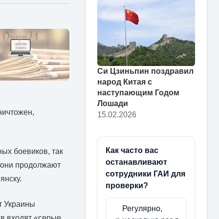
Си Цзиньпин поздравил
народ Китая с
наступающим Годом
Лошади
ничтожен,
15.02.2026
Как часто вас
ых боевиков, так
останавливают
с они продолжают
сотрудники ГАИ для
янску.
проверки?
т Украины
Регулярно,
ав входят «серые