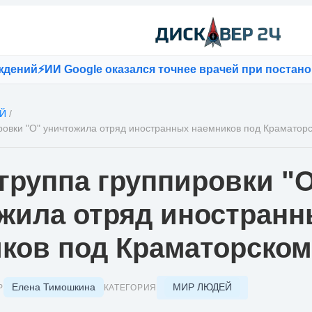
ий
⚡
ИИ Google оказался точнее врачей при постановке 
Й
/
ровки "О" уничтожила отряд иностранных наемников под Краматор
группа группировки "
жила отряд иностран
ков под Краматорском
Елена Тимошкина
МИР ЛЮДЕЙ
Р
КАТЕГОРИЯ