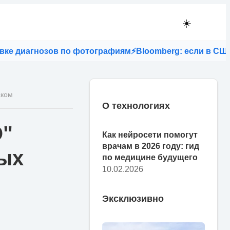
☀️
диагнозов по фотографиям
⚡
Bloomberg: если в США зап
ском
О технологиях
О"
Как нейросети помогут
врачам в 2026 году: гид
ных
по медицине будущего
10.02.2026
Эксклюзивно