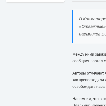
В Краматорск
«Отважные» 
наемников В
Между ними завяза
сообщает портал «
Авторы отмечают, 
как превосходили 
освобождать насел
Напомним, что в 
Владимир Зеленски