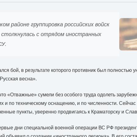
ом районе группировка российских войск
столкнулась с отрядом иностранных
СУ.
лся бой, в результате которого противник был полностью у
Русская весна».
что «Отважные» сумели без особого труда одолеть зарубежн
их и по техническому оснащению, и по численности. Сейча
енные пункты, уверенно продвигаясь к Краматорску и Слав
первые дни специальной военной операции ВС РФ президен
й объявил о создании «иностранного легиона». В его сост