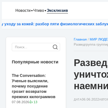
Новости
Чтиво
Эксклюзив
▼
▼
ду за кожей: разбор пяти физиологических заблужден
Главная
/
МИР ЛЮДЕ
Разведгруппа группи
Развед
Популярные новости
уничто
The Conversation:
Ученые выяснили,
наемни
почему похудение
грозит возвратом
прежних килограммов
06.06.2022
ДАТА
АВТО
07.08.2026
👍 13