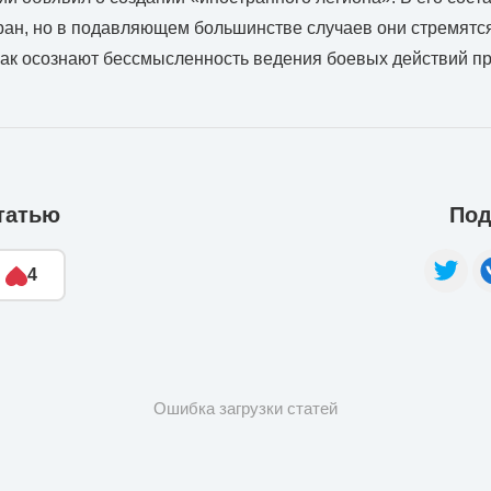
тран, но в подавляющем большинстве случаев они стремятс
 как осознают бессмысленность ведения боевых действий п
татью
Под
4
Ошибка загрузки статей