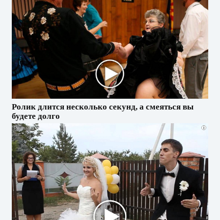
Ролик длится несколько секунд, а смеяться вы
будете долго
i