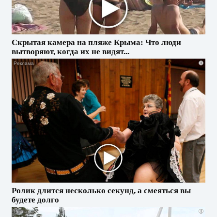
Скрытая камера на пляже Крыма: Что люди
вытворяют, когда их не видят...
i
Ролик длится несколько секунд, а смеяться вы
будете долго
i