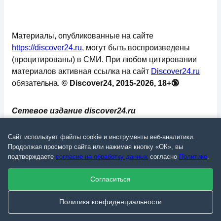
Материалы, опубликованные на сайте
https://discover24.ru
, могут быть воспроизведены
(процитированы) в СМИ. При любом цитировании
материалов активная ссылка на сайт
Discover24.ru
обязательна.
© Discover24, 2015-2026, 18+🔞
Сетевое издание discover24.ru
зарегистрировано в Федеральной службе по
надзору в сфере связи, информационных
Сайт использует файлы cookie и инструменты веб-аналитики.
технологий и массовых коммуникаций
Продолжая просмотр сайта или нажимая кнопку «ОК», вы
подтверждаете
согласие на обработку данных
согласно
Политике
.
(Роскомнадзор). Регистрационный номер: ЭЛ №
ФС 77 - 73793.
Согласиться
✅
📄
💬
🔐
📝
⚙️
Политика конфиденциальности