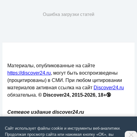
Ошибка загрузки статей
Материалы, опубликованные на сайте
https://discover24.ru
, могут быть воспроизведены
(процитированы) в СМИ. При любом цитировании
материалов активная ссылка на сайт
Discover24.ru
обязательна.
© Discover24, 2015-2026, 18+🔞
Сетевое издание discover24.ru
зарегистрировано в Федеральной службе по
надзору в сфере связи, информационных
Сайт использует файлы cookie и инструменты веб-аналитики.
технологий и массовых коммуникаций
Продолжая просмотр сайта или нажимая кнопку «ОК», вы