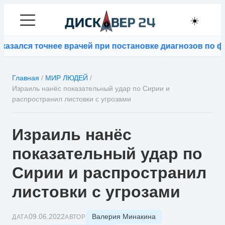
☀️
я точнее врачей при постановке диагнозов по фотогр
Главная
/
МИР ЛЮДЕЙ
/
Израиль нанёс показательный удар по Сирии и
распространил листовки с угрозами
Израиль нанёс
показательный удар по
Сирии и распространил
листовки с угрозами
Валерия Минакина
09.06.2022
ДАТА
АВТОР