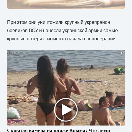
При этом они уничтожили крупный укрепрайон
боевиков ВСУ и нанесли украинской армии самые
крупные потери с момента начала спецоперации.
i
Скрытая камера на пляже Крыма: Что люди