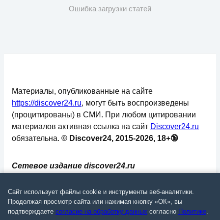
Ошибка загрузки статей
Материалы, опубликованные на сайте
https://discover24.ru
, могут быть воспроизведены
(процитированы) в СМИ. При любом цитировании
материалов активная ссылка на сайт
Discover24.ru
обязательна.
© Discover24, 2015-2026, 18+🔞
Сетевое издание discover24.ru
зарегистрировано в Федеральной службе по
надзору в сфере связи, информационных
Сайт использует файлы cookie и инструменты веб-аналитики.
технологий и массовых коммуникаций
Продолжая просмотр сайта или нажимая кнопку «ОК», вы
подтверждаете
согласие на обработку данных
согласно
Политике
.
(Роскомнадзор). Регистрационный номер: ЭЛ №