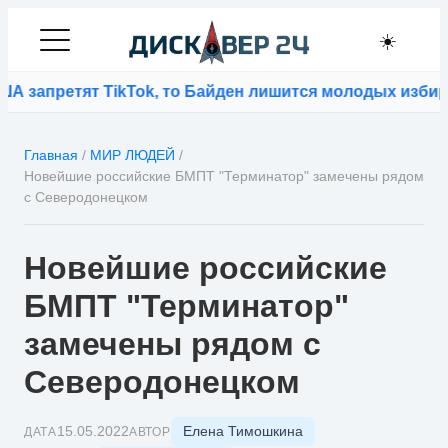
☀️
претят TikTok, то Байден лишится молодых избирателе
Главная
/
МИР ЛЮДЕЙ
/
Новейшие российские БМПТ "Терминатор" замечены рядом
с Северодонецком
Новейшие российские
БМПТ "Терминатор"
замечены рядом с
Северодонецком
Елена Тимошкина
15.05.2022
ДАТА
АВТОР