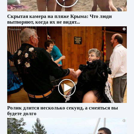
Скрытая камера на пляже Крыма: Что люди
вытворяют, когда их не видят...
i
Ролик длится несколько секунд, а смеяться вы
будете долго
i