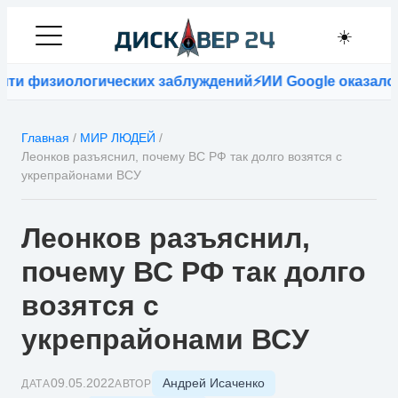
☀️
и физиологических заблуждений
⚡
ИИ Google оказался т
Главная
/
МИР ЛЮДЕЙ
/
Леонков разъяснил, почему ВС РФ так долго возятся с
укрепрайонами ВСУ
Леонков разъяснил,
почему ВС РФ так долго
возятся с
укрепрайонами ВСУ
Андрей Исаченко
09.05.2022
ДАТА
АВТОР