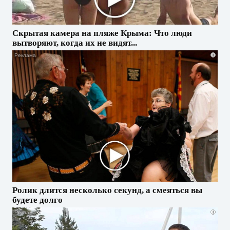
Скрытая камера на пляже Крыма: Что люди
вытворяют, когда их не видят...
i
Ролик длится несколько секунд, а смеяться вы
будете долго
i