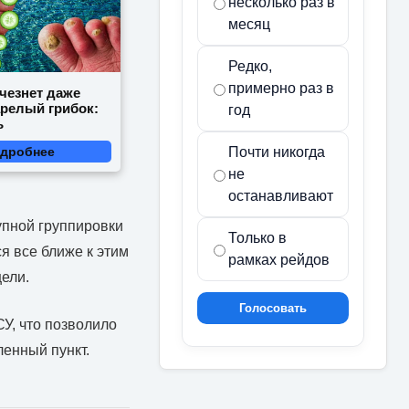
несколько раз в
месяц
Редко,
примерно раз в
счезнет даже
арелый грибок:
год
ь
Почти никогда
дробнее
не
останавливают
упной группировки
Только в
я все ближе к этим
рамках рейдов
цели.
Голосовать
У, что позволило
ленный пункт.