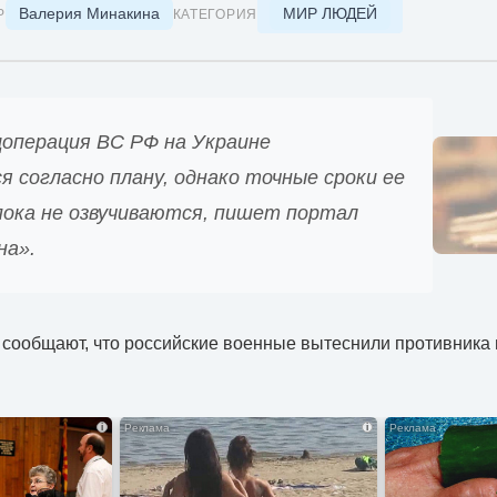
Валерия Минакина
МИР ЛЮДЕЙ
Р
КАТЕГОРИЯ
цоперация ВС РФ на Украине
 согласно плану, однако точные сроки ее
пока не озвучиваются, пишет портал
на».
сообщают, что российские военные вытеснили противника 
i
i