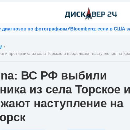
гнозов по фотографиям
⚡
Bloomberg: если в США запретя
Й
/
или противника из села Торское и продолжают наступление на Кр
na: ВС РФ выбили
ника из села Торское 
жают наступление на
орск