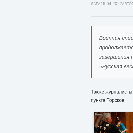
19.04.2022
ДАТА
АВТО
Военная спе
продолжается
завершения 
«Русская вес
Также журналисты 
пункта Торское.