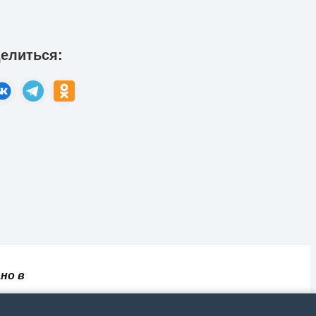
елиться:
но в
✅
📄
💬
🔐
📝
⚙️