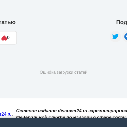
татью
Под
0
Ошибка загрузки статей
Сетевое издание discover24.ru зарегистрирова
er24.ru
,
Федеральной службе по надзору в сфере связи,
И. При
информационных технологий и массовых