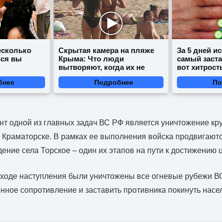
есколько
Скрытая камера на пляже
За 5 дней и
ься вы
Крыма: Что люди
самый заст
вытворяют, когда их не
вот хитрост
видят...
бнее
Подробнее
По
т одной из главных задач ВС РФ является уничтожение кр
 Краматорске. В рамках ее выполнения войска продвигаютс
ение села Торское – один их этапов на пути к достижению 
 ходе наступления были уничтожены все огневые рубежи ВС
нное сопротивление и заставить противника покинуть насе