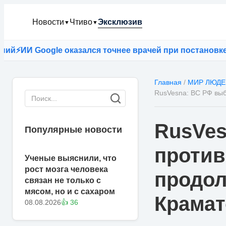
Новости
Чтиво
Эксклюзив
▼
▼
И Google оказался точнее врачей при постановке диа
Главная
/
МИР ЛЮДЕ
RusVesna: ВС РФ выб
RusVes
Популярные новости
против
Ученые выяснили, что
рост мозга человека
продол
связан не только с
мясом, но и с сахаром
Крамат
08.08.2026
👍 36