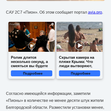
САУ 2С7 «Пион». Об этом сообщает портал
avia.pro
.
i
i
Ролик длится
Скрытая камера на
несколько секунд, а
пляже Крыма: Что
смеяться вы будете
люди вытворяют,
долго
когда их не видят...
Подробнее
Подробнее
Согласно имеющейся информации, заметили
«Пионы» в количестве не менее десяти штук жители
Белгородской области. Разместили установки менее,