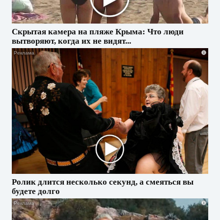
Скрытая камера на пляже Крыма: Что люди
вытворяют, когда их не видят...
i
Ролик длится несколько секунд, а смеяться вы
будете долго
i