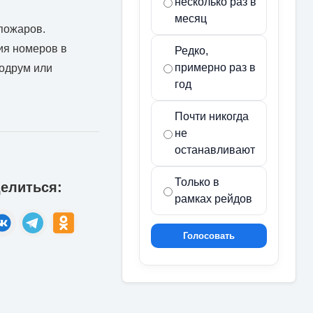
несколько раз в
месяц
пожаров.
ия номеров в
Редко,
примерно раз в
Бодрум или
год
Почти никогда
не
останавливают
Только в
елиться:
рамках рейдов
Голосовать