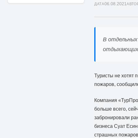
06.08.2021
ДАТА
АВТО
В отдельных
отдыхающих 
Туристы не хотят 
пожаров, сообщил
Компания «ТурПром
больше всего, сей
забронировали ран
бизнеса Суат Есин 
страшных пожаров,