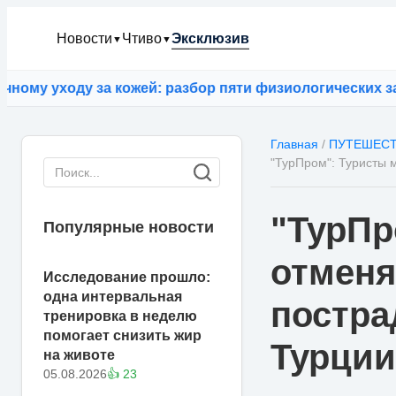
Новости
Чтиво
Эксклюзив
▼
▼
у уходу за кожей: разбор пяти физиологических заблу
Главная
/
ПУТЕШЕС
"ТурПром": Туристы 
"ТурПр
Популярные новости
отменя
Исследование прошло:
одна интервальная
постра
тренировка в неделю
помогает снизить жир
Турции
на животе
05.08.2026
👍 23