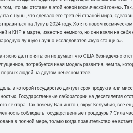
 том, что мы отстаем в этой новой космической гонке». Так
унта с Луны, что сделало его третьей страной мира, сдела
отправиться на Луну в 2024 году. Хотя о новом космическо
ей и КНР в марте, известно немного, но они взяли на себя
народную лунную научно-исследовательскую станцию».
н ясно дал понять: он не думает, что США безнадежно отста
упущенное, потребуется иная модель развития, чем та, кот
 первых людей на другом небесном теле.
ель, в которой государство диктует срок продукта или мисс
остью. Государственные лаборатории на десятилетия отст
ого сектора. Так почему Вашингтон, округ Колумбия, все е
ленность соблюдать государственные процедуры? Сила час
вана в полной мере, только когда правительство не встает у