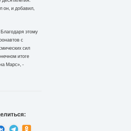
 десятилетия.
 он, и добавил,
 Благодаря этому
ронавтов с
смических сил
онечном итоге
на Марс», -
елиться: