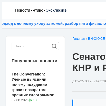
Новости
Чтиво
Эксклюзив
▼
▼
 ночному уходу за кожей: разбор пяти физиологически
Главная
/
В ФОКУСЕ
Сенато
Популярные новости
КНР и 
The Conversation:
Ученые выяснили,
25.08.2021
ДАТА
АВТО
почему похудение
грозит возвратом
прежних килограммов
07.08.2026
👍 13