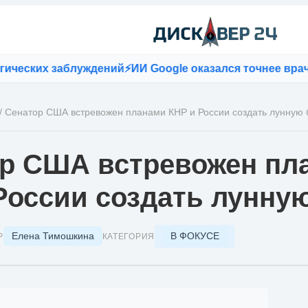
х заблуждений
⚡
ИИ Google оказался точнее врачей при
/
Сенатор США встревожен планами КНР и России создать лунную 
р США встревожен пл
России создать лунную
Елена Тимошкина
В ФОКУСЕ
Р
КАТЕГОРИЯ