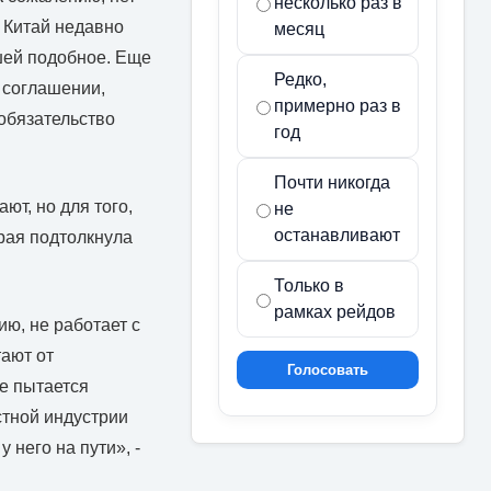
несколько раз в
, Китай недавно
месяц
вшей подобное. Еще
Редко,
м соглашении,
примерно раз в
 обязательство
год
Почти никогда
ют, но для того,
не
останавливают
орая подтолкнула
Только в
рамках рейдов
ию, не работает с
ают от
Голосовать
ще пытается
тной индустрии
 него на пути», -