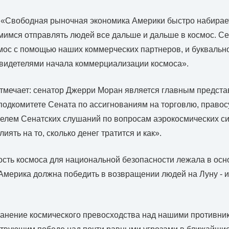
 «Свободная рыночная экономика Америки быстро набирае
мимся отправлять людей все дальше и дальше в космос. С
мос с помощью наших коммерческих партнеров, и буквальн
свидетелями начала коммерциализации космоса».
отмечает: сенатор Джерри Моран является главным предст
подкомитете Сената по ассигнованиям на торговлю, правосу
елем Сенатских слушаний по вопросам аэрокосмических си
иять на то, сколько денег тратится и как».
сть космоса для национальной безопасности лежала в ос
 Америка должна победить в возвращении людей на Луну - и,
анение космического превосходства над нашими противник