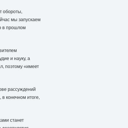
т обороты,
ейчас мы запускаем
о в прошлом
авителем
дие и науку, а
л, поэтому «имеет
нове рассуждений
 в конечном итоге,
ами станет