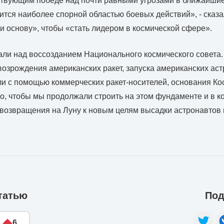
ствующим победе над почти равными угрозами в ближайшие
ится наиболее спорной областью боевых действий», - сказал
 основу», чтобы «стать лидером в космической сфере».
ли над воссозданием Национального космического совета.
возрождения американских ракет, запуска американских аст
и с помощью коммерческих ракет-носителей, основания Ко
, чтобы мы продолжали строить на этом фундаменте и в к
 возвращения на Луну к новым целям высадки астронавтов 
татью
Под
6