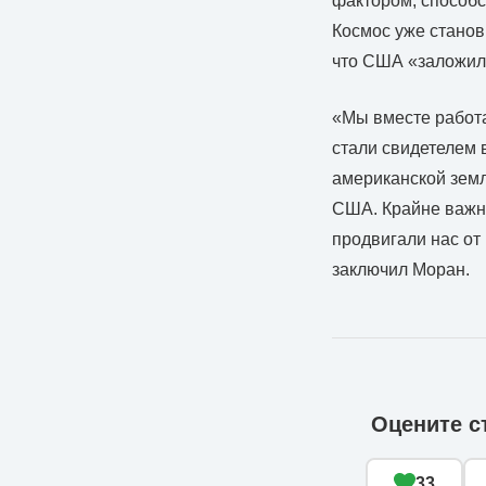
фактором, способ
Космос уже станов
что США «заложили
«Мы вместе работа
стали свидетелем 
американской земл
США. Крайне важно
продвигали нас от
заключил Моран.
Оцените с
33