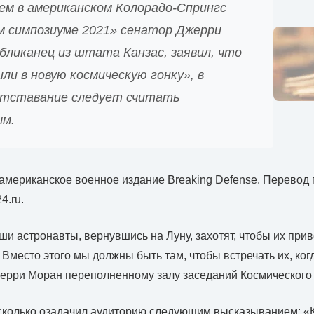
ем в американском Колорадо-Спрингс
м симпозиуме 2021» сенатор Джерри
бликанец из штата Канзас, заявил, что
и в новую космическую гонку», в
отставание следует считать
ым.
американское военное издание Breaking Defense. Перевод
4.ru.
аши астронавты, вернувшись на Луну, захотят, чтобы их при
 Вместо этого мы должны быть там, чтобы встречать их, когд
жерри Моран переполненному залу заседаний Космического
сколько озадачил аудиторию следующим высказыванием: «К