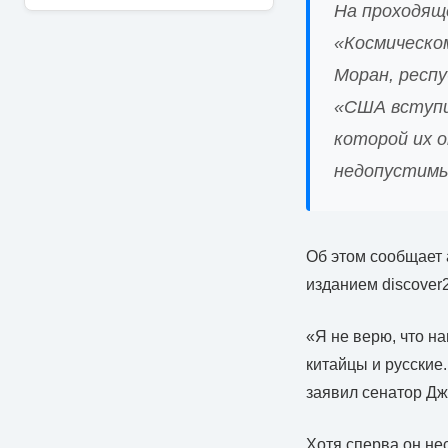
На проходящ
«Космическо
Моран, респу
«США вступил
которой их 
недопустим
Об этом сообщает 
изданием discover2
«Я не верю, что н
китайцы и русские.
заявил сенатор Д
Хотя сперва он не