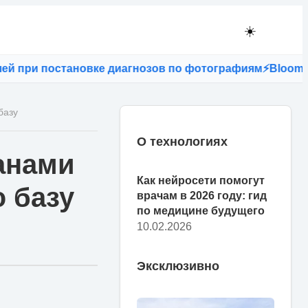
☀️
 постановке диагнозов по фотографиям
⚡
Bloomberg: есл
базу
О технологиях
анами
Как нейросети помогут
 базу
врачам в 2026 году: гид
по медицине будущего
10.02.2026
Эксклюзивно