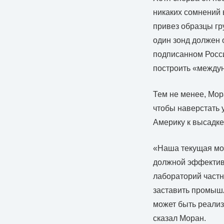
никаких сомнений в
привез образцы гр
один зонд должен 
подписанном Росси
построить «между
Тем не менее, Мора
чтобы наверстать 
Америку к высадке
«Наша текущая мод
должной эффективн
лабораторий частн
заставить промыш
может быть реализо
сказал Моран.