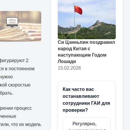
Си Цзиньпин поздравил
народ Китая с
наступающим Годом
 фигурируют 2
Лошади
15.02.2026
ся в постоянном
 нужно
акой скоростью
Как часто вас
брать.
останавливают
сотрудники ГАИ для
трении процесс
проверки?
ученные
Регулярно,
ли, что их модель