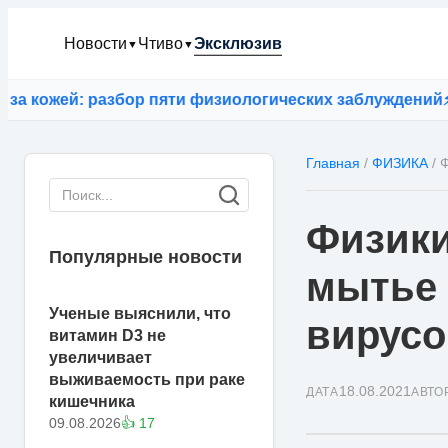
Новости
Чтиво
Эксклюзив
▼
▼
кожей: разбор пяти физиологических заблуждений
⚡
ИИ G
Главная
/
ФИЗИКА
/
Ф
Физики
Популярные новости
мытье 
Ученые выяснили, что
вирусо
витамин D3 не
увеличивает
выживаемость при раке
18.08.2021
ДАТА
АВТО
кишечника
09.08.2026
👍 17