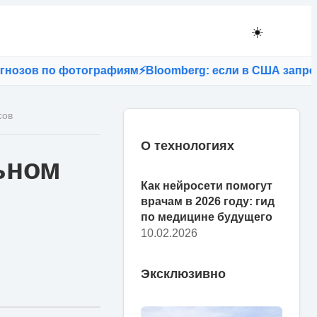
☀️
зов по фотографиям
⚡
Bloomberg: если в США запретят T
сов
О технологиях
ьном
Как нейросети помогут
врачам в 2026 году: гид
по медицине будущего
10.02.2026
Эксклюзивно