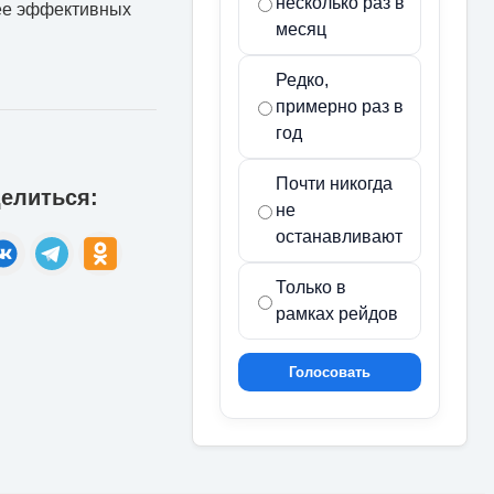
несколько раз в
лее эффективных
месяц
Редко,
примерно раз в
год
Почти никогда
елиться:
не
останавливают
Только в
рамках рейдов
Голосовать