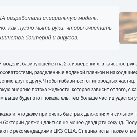
ША разработали специальную модель,
ю, как нужно мыть руки, чтобы очистить
ьшинства бактерий и вирусов.
 модели, базирующейся на 2-х измерениях, в качестве рук
оховатостями, разделенные водяной пленкой и находящие
ению друг к другу. Чтобы избавиться от инородных частиц,
кую энергию потока жидкости, которая зависит от того, с к
м выше будет этот показатель, тем больше частиц удастся у
казали, что даже при очень быстрых движениях и сильном 
и бактерий должен длиться не менее двадцати секунд. Пол
ают с рекомендациями ЦКЗ США. Специалисты также отмети