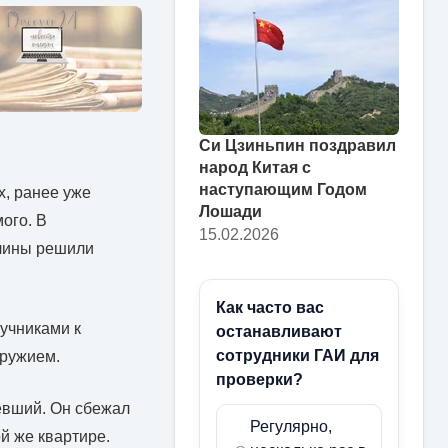
Си Цзиньпин поздравил
народ Китая с
наступающим Годом
, ранее уже
Лошади
ого. В
15.02.2026
жчины решили
Как часто вас
ручниками к
останавливают
сотрудники ГАИ для
оружием.
проверки?
евший. Он сбежал
Регулярно,
й же квартире.