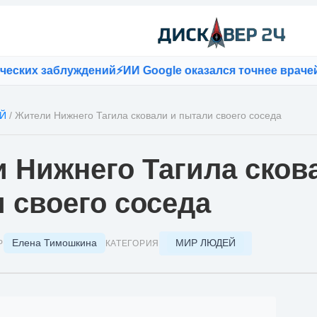
ких заблуждений
⚡
ИИ Google оказался точнее врачей п
Й
/
Жители Нижнего Тагила сковали и пытали своего соседа
 Нижнего Тагила сков
 своего соседа
Елена Тимошкина
МИР ЛЮДЕЙ
Р
КАТЕГОРИЯ