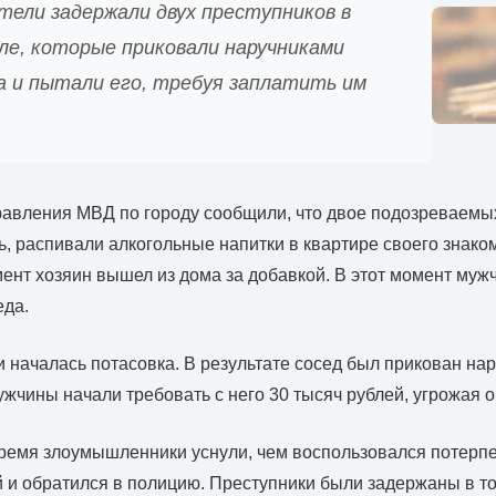
тели задержали двух преступников в
ле, которые приковали наручниками
а и пытали его, требуя заплатить им
авления МВД по городу сообщили, что двое подозреваемых
, распивали алкогольные напитки в квартире своего знаком
нт хозяин вышел из дома за добавкой. В этот момент му
еда.
 началась потасовка. В результате сосед был прикован на
Мужчины начали требовать с него 30 тысяч рублей, угрожая 
время злоумышленники уснули, чем воспользовался потерп
й и обратился в полицию. Преступники были задержаны в то