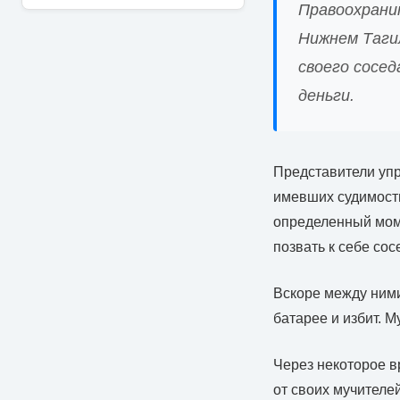
Правоохрани
Нижнем Таги
своего сосед
деньги.
Представители упр
имевших судимость
определенный моме
позвать к себе сос
Вскоре между ними
батарее и избит. 
Через некоторое 
от своих мучителе