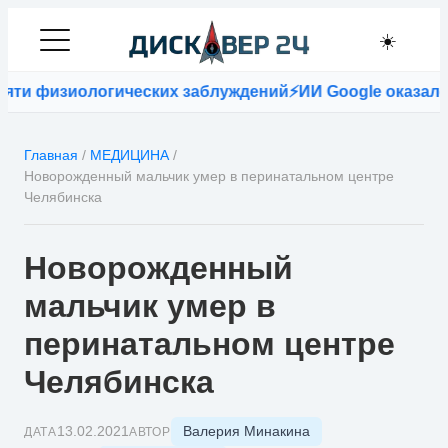
☀️
изиологических заблуждений
⚡
ИИ Google оказался точн
Главная
/
МЕДИЦИНА
/
Новорожденный мальчик умер в перинатальном центре
Челябинска
Новорожденный
мальчик умер в
перинатальном центре
Челябинска
Валерия Минакина
13.02.2021
ДАТА
АВТОР