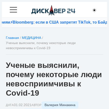
☀️
ям
⚡
Bloomberg: если в США запретят TikTok, то Байден
Главная
/
МЕДИЦИНА
/
Ученые выяснили, почему некоторые люди
невосприимчивы к Covid-19
Ученые выяснили,
почему некоторые люди
невосприимчивы к
Covid-19
Валерия Минакина
01.02.2021
ДАТА
АВТОР