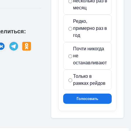
несколько раз в
месяц
Редко,
примерно раз в
елиться:
год
Почти никогда
не
останавливают
Только в
рамках рейдов
Голосовать