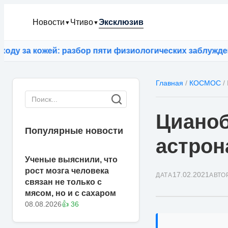
Новости
Чтиво
Эксклюзив
▼
▼
 за кожей: разбор пяти физиологических заблуждений
⚡
Главная
/
КОСМОС
/
Цианоб
Популярные новости
астрон
Ученые выяснили, что
рост мозга человека
17.02.2021
ДАТА
АВТО
связан не только с
мясом, но и с сахаром
08.08.2026
👍 36