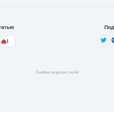
татью
Под
1
Ошибка загрузки статей