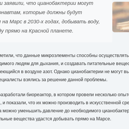
и заявили, что цианобактерии могут
онавтам, которые должны будут
на Марс в 2030-х годах, добывать воду,
ду прямо на Красной планете.
метили, что данные микроэлементы способны осуществлять
димого людям для дыхания, и создавать питательные вещес
ющийся в воздухе азот. Однако цианобактерии не могут в
ециалисты взялись за решение данной проблемы.
разработали биореактор, в котором провели несколько опыт
 и показали, что их можно производить в искусственной с
а можно уменьшить давление до необходимого цианобактер
льные вещества удастся добывать прямо на Марсе.