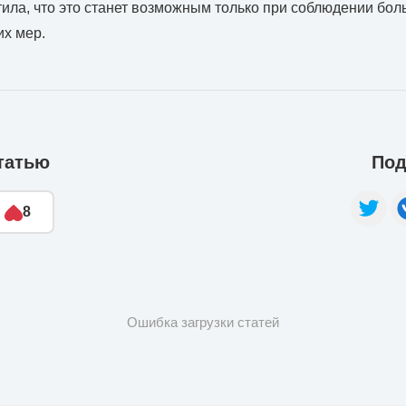
тила, что это станет возможным только при соблюдении бо
х мер.
татью
Под
8
Ошибка загрузки статей