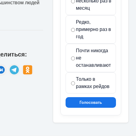
несколько раз в
льшинством людей
месяц
Редко,
примерно раз в
год
Почти никогда
елиться:
не
останавливают
Только в
рамках рейдов
Голосовать