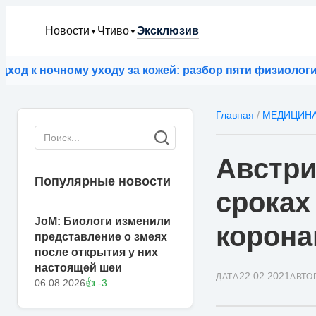
Новости
Чтиво
Эксклюзив
▼
▼
к ночному уходу за кожей: разбор пяти физиологичес
Главная
/
МЕДИЦИН
Австри
Популярные новости
сроках
JoM: Биологи изменили
корона
представление о змеях
после открытия у них
настоящей шеи
22.02.2021
ДАТА
АВТО
06.08.2026
👍 -3