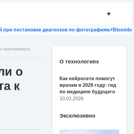
☀️
и постановке диагнозов по фотографиям
⚡
Bloomberg: е
к коронавирусу
О технологиях
ли о
Как нейросети помогут
та к
врачам в 2026 году: гид
по медицине будущего
10.02.2026
Эксклюзивно