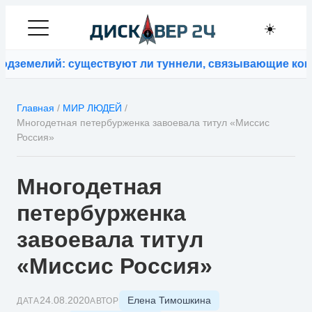
☀️
земелий: существуют ли туннели, связывающие конти
Главная
/
МИР ЛЮДЕЙ
/
Многодетная петербурженка завоевала титул «Миссис
Россия»
Многодетная
петербурженка
завоевала титул
«Миссис Россия»
Елена Тимошкина
24.08.2020
ДАТА
АВТОР