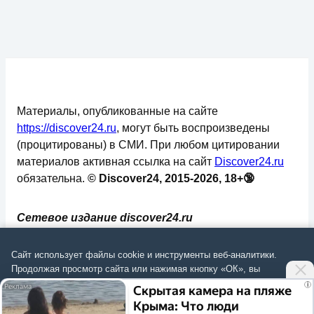
Материалы, опубликованные на сайте
https://discover24.ru
, могут быть воспроизведены
(процитированы) в СМИ. При любом цитировании
материалов активная ссылка на сайт
Discover24.ru
обязательна.
© Discover24, 2015-2026, 18+🔞
Сетевое издание discover24.ru
зарегистрировано в Федеральной службе по
надзору в сфере связи, информационных
Сайт использует файлы cookie и инструменты веб-аналитики.
технологий и массовых коммуникаций
Продолжая просмотр сайта или нажимая кнопку «ОК», вы
подтверждаете
согласие на обработку данных
согласно
Политике
.
(Роскомнадзор). Регистрационный номер: ЭЛ №
i
Скрытая камера на пляже
ФС 77 - 73793.
Крыма: Что люди