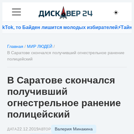
☀️
Tok, то Байден лишится молодых избирателей
⚡
Тайна п
Главная
/
МИР ЛЮДЕЙ
/
В Саратове скончался получивший огнестрельное ранение
полицейский
В Саратове скончался
получивший
огнестрельное ранение
полицейский
Валерия Минакина
22.12.2019
ДАТА
АВТОР