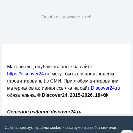
Ошибка загрузки статей
Материалы, опубликованные на сайте
https://discover24.ru
, могут быть воспроизведены
(процитированы) в СМИ. При любом цитировании
материалов активная ссылка на сайт
Discover24.ru
обязательна.
© Discover24, 2015-2026, 18+🔞
Сетевое издание discover24.ru
зарегистрировано в Федеральной службе по
надзору в сфере связи, информационных
Сайт использует файлы cookie и инструменты веб-аналитики.