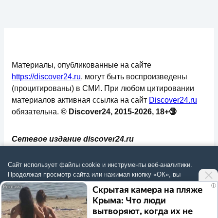
Материалы, опубликованные на сайте
https://discover24.ru
, могут быть воспроизведены
(процитированы) в СМИ. При любом цитировании
материалов активная ссылка на сайт
Discover24.ru
обязательна.
© Discover24, 2015-2026, 18+🔞
Сетевое издание discover24.ru
зарегистрировано в Федеральной службе по
надзору в сфере связи, информационных
Сайт использует файлы cookie и инструменты веб-аналитики.
технологий и массовых коммуникаций
Продолжая просмотр сайта или нажимая кнопку «ОК», вы
подтверждаете
согласие на обработку данных
согласно
Политике
.
(Роскомнадзор). Регистрационный номер: ЭЛ №
i
Скрытая камера на пляже
ФС 77 - 73793.
Крыма: Что люди
Согласиться
вытворяют, когда их не