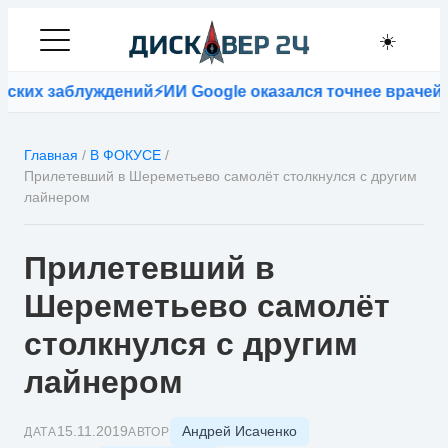
☀️
ких заблуждений
⚡
ИИ Google оказался точнее врачей п
Главная
/
В ФОКУСЕ
/
Прилетевший в Шереметьево самолёт столкнулся с другим
лайнером
Прилетевший в
Шереметьево самолёт
столкнулся с другим
лайнером
Андрей Исаченко
15.11.2019
ДАТА
АВТОР