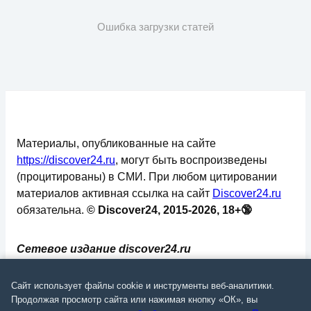
Ошибка загрузки статей
Материалы, опубликованные на сайте
https://discover24.ru
, могут быть воспроизведены
(процитированы) в СМИ. При любом цитировании
материалов активная ссылка на сайт
Discover24.ru
обязательна.
© Discover24, 2015-2026, 18+🔞
Сетевое издание discover24.ru
зарегистрировано в Федеральной службе по
надзору в сфере связи, информационных
Сайт использует файлы cookie и инструменты веб-аналитики.
технологий и массовых коммуникаций
Продолжая просмотр сайта или нажимая кнопку «ОК», вы