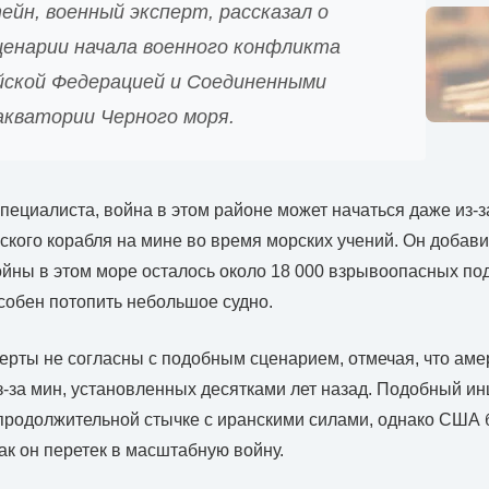
йн, военный эксперт, рассказал о
ценарии начала военного конфликта
йской Федерацией и Соединенными
кватории Черного моря.
пециалиста, война в этом районе может начаться даже из-з
кого корабля на мине во время морских учений. Он добави
йны в этом море осталось около 18 000 взрывоопасных по
собен потопить небольшое судно.
ерты не согласны с подобным сценарием, отмечая, что аме
з-за мин, установленных десятками лет назад. Подобный ин
продолжительной стычке с иранскими силами, однако США 
как он перетек в масштабную войну.