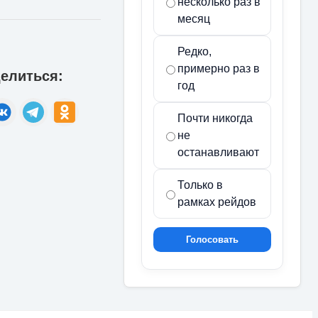
несколько раз в
месяц
Редко,
примерно раз в
елиться:
год
Почти никогда
не
останавливают
Только в
рамках рейдов
Голосовать