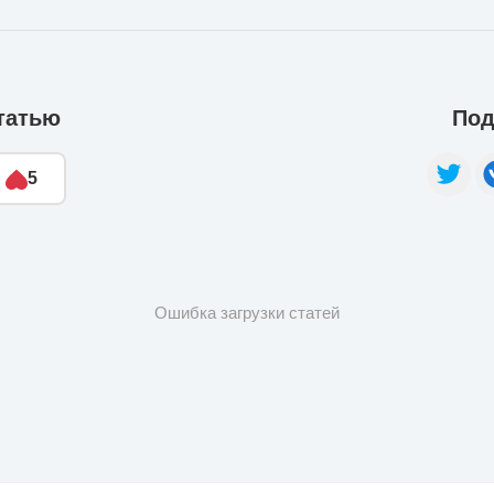
татью
Под
5
Ошибка загрузки статей