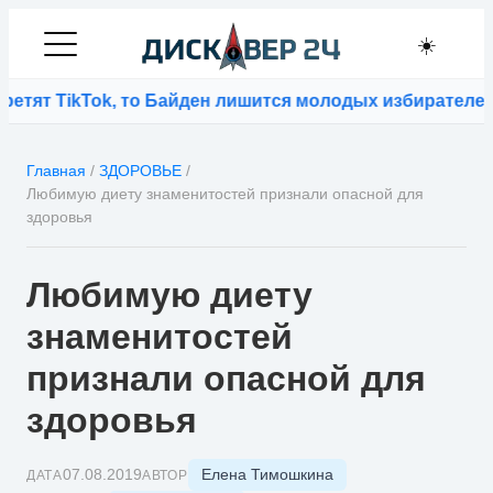
☀️
тят TikTok, то Байден лишится молодых избирателей
⚡
Т
Главная
/
ЗДОРОВЬЕ
/
Любимую диету знаменитостей признали опасной для
здоровья
Любимую диету
знаменитостей
признали опасной для
здоровья
Елена Тимошкина
07.08.2019
ДАТА
АВТОР