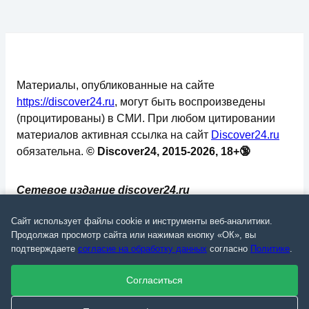
Материалы, опубликованные на сайте
https://discover24.ru
, могут быть воспроизведены
(процитированы) в СМИ. При любом цитировании
материалов активная ссылка на сайт
Discover24.ru
обязательна.
© Discover24, 2015-2026, 18+🔞
Сетевое издание discover24.ru
зарегистрировано в Федеральной службе по
Сайт использует файлы cookie и инструменты веб-аналитики.
надзору в сфере связи, информационных
Продолжая просмотр сайта или нажимая кнопку «ОК», вы
технологий и массовых коммуникаций
подтверждаете
согласие на обработку данных
согласно
Политике
.
(Роскомнадзор). Регистрационный номер: ЭЛ №
ФС 77 - 73793.
Согласиться
✅
📄
💬
🔐
📝
⚙️