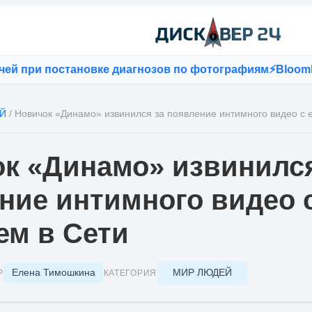
при постановке диагнозов по фотографиям
⚡
Bloomberg:
Й
/
Новичок «Динамо» извинился за появление интимного видео с е
к «Динамо» извинился
ние интимного видео с
ем в Сети
Елена Тимошкина
МИР ЛЮДЕЙ
Р
КАТЕГОРИЯ