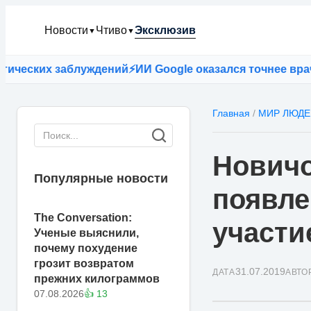
Новости
Чтиво
Эксклюзив
▼
▼
еских заблуждений
⚡
ИИ Google оказался точнее врачей 
Главная
/
МИР ЛЮДЕ
Новичо
Популярные новости
появле
The Conversation:
участи
Ученые выяснили,
почему похудение
грозит возвратом
31.07.2019
ДАТА
АВТО
прежних килограммов
07.08.2026
👍 13