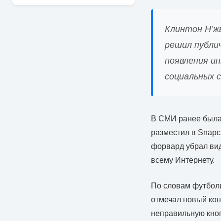
Клинтон Н’жь
решил публи
появления ин
социальных 
В СМИ ранее была 
разместил в Snapc
форвард убрал вид
всему Интернету.
По словам футболи
отмечал новый кон
неправильную кноп