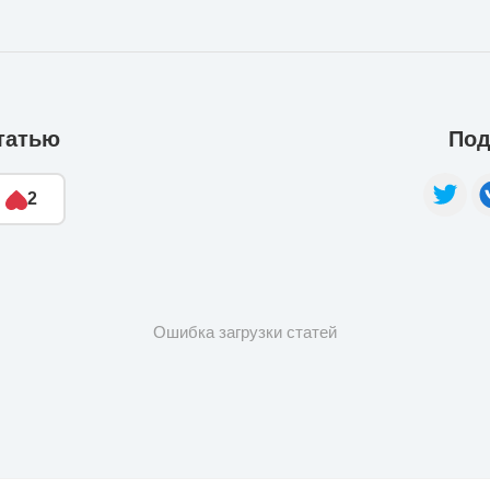
татью
Под
2
Ошибка загрузки статей