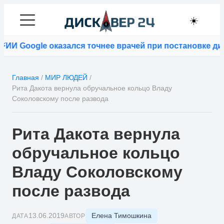
☀️
И Google оказался точнее врачей при постановке диаг
Главная
/
МИР ЛЮДЕЙ
/
Рита Дакота вернула обручальное кольцо Владу
Соколовскому после развода
Рита Дакота вернула
обручальное кольцо
Владу Соколовскому
после развода
Елена Тимошкина
13.06.2019
ДАТА
АВТОР