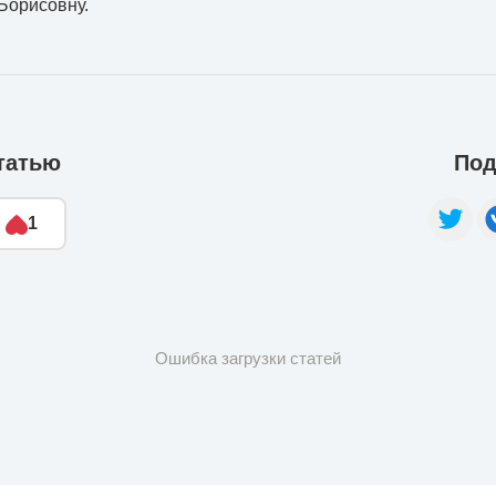
Борисовну.
татью
Под
1
Ошибка загрузки статей