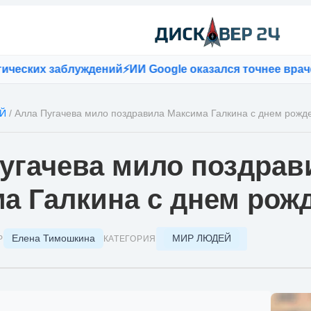
ских заблуждений
⚡
ИИ Google оказался точнее врачей 
Й
/
Алла Пугачева мило поздравила Максима Галкина с днем рожд
угачева мило поздрав
а Галкина с днем рож
Елена Тимошкина
МИР ЛЮДЕЙ
Р
КАТЕГОРИЯ