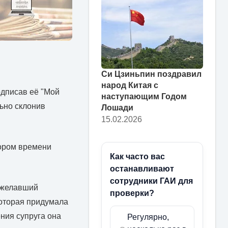
Си Цзиньпин поздравил
народ Китая с
одписав её "Мой
наступающим Годом
льно склонив
Лошади
15.02.2026
кором времени
Как часто вас
останавливают
сотрудники ГАИ для
пожелавший
проверки?
которая придумала
ния супруга она
Регулярно,