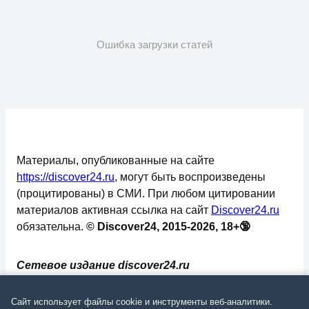
Ошибка загрузки статей
Материалы, опубликованные на сайте
https://discover24.ru
, могут быть воспроизведены
(процитированы) в СМИ. При любом цитировании
материалов активная ссылка на сайт
Discover24.ru
обязательна.
© Discover24, 2015-2026, 18+🔞
Сетевое издание discover24.ru
зарегистрировано в Федеральной службе по
надзору в сфере связи, информационных
Сайт использует файлы cookie и инструменты веб-аналитики.