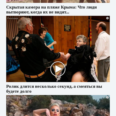
Скрытая камера на пляже Крыма: Что люди
вытворяют, когда их не видят...
i
Ролик длится несколько секунд, а смеяться вы
будете долго
i