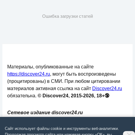
Ошибка загрузки статей
Материалы, опубликованные на сайте
https://discover24.ru
, могут быть воспроизведены
(процитированы) в СМИ. При любом цитировании
материалов активная ссылка на сайт
Discover24.ru
обязательна.
© Discover24, 2015-2026, 18+🔞
Сетевое издание discover24.ru
зарегистрировано в Федеральной службе по
надзору в сфере связи, информационных
Сайт использует файлы cookie и инструменты веб-аналитики.
технологий и массовых коммуникаций
Продолжая просмотр сайта или нажимая кнопку «ОК», вы