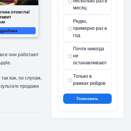
несколько раз в
месяц
гона отожгла!
тавит
Редко,
ым
примерно раз в
дробнее
год
Почти никогда
 все они работают
не
останавливают
pple.
Только в
так как, по слухам,
рамках рейдов
езультате продажи
Голосовать