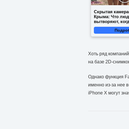
Скрытая камера
Крыма: Что лю
вытворяют, когд
видят...
Подро
Хоть ряд компаний
на базе 2D-снимко
Однако функция Fac
именно из-за нее 
iPhone X могут зн