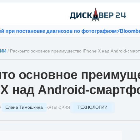
и постановке диагнозов по фотографиям
⚡
Bloomberg: ес
ГИИ
/
Раскрыто основное преимущество iPhone X над Android-сма
то основное преимущ
 X над Android-смарт
Елена Тимошкина
ТЕХНОЛОГИИ
Р
КАТЕГОРИЯ