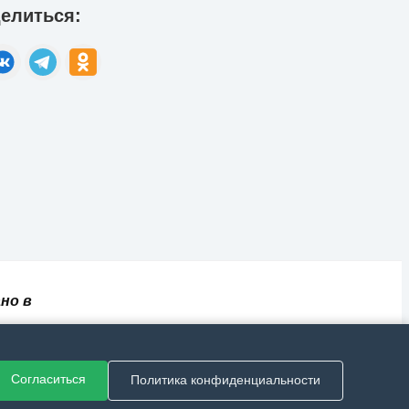
елиться:
но в
✅
📄
💬
🔐
📝
⚙️
ный
Согласиться
Политика конфиденциальности