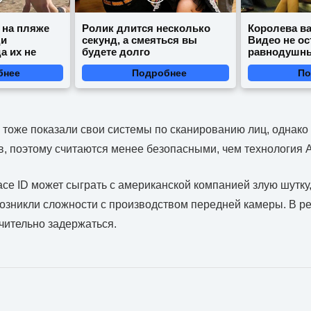
 на пляже
Ролик длится несколько
Королева ва
ди
секунд, а смеяться вы
Видео не ос
а их не
будете долго
равнодушн
бнее
Подробнее
По
 тоже показали свои системы по сканированию лиц, однако
в, поэтому считаются менее безопасными, чем технология A
e ID может сыграть с американской компанией злую шутку, 
возникли сложности с производством передней камеры. В р
ачительно задержаться.