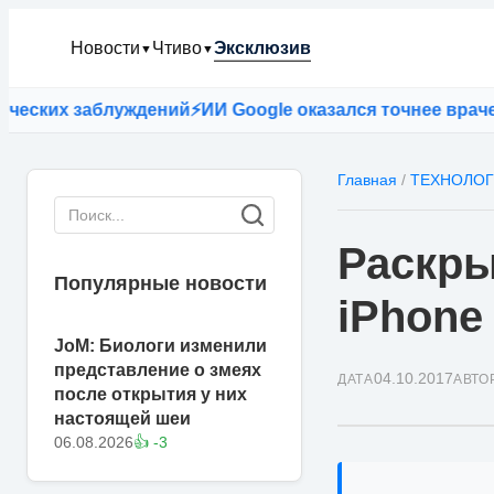
Новости
Чтиво
Эксклюзив
▼
▼
их заблуждений
⚡
ИИ Google оказался точнее врачей пр
Главная
/
ТЕХНОЛО
Раскры
Популярные новости
iPhone
JoM: Биологи изменили
представление о змеях
04.10.2017
ДАТА
АВТО
после открытия у них
настоящей шеи
06.08.2026
👍 -3