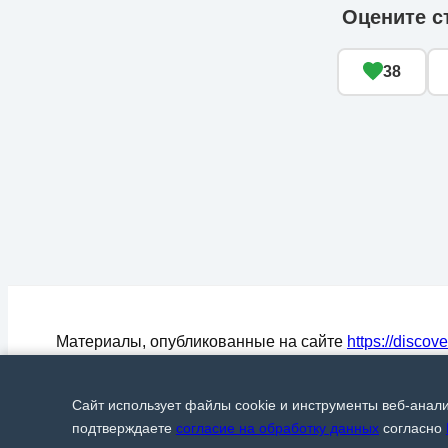
Оцените с
38
Материалы, опубликованные на сайте
https://discov
могут быть воспроизведены (процитированы) в СМ
любом цитировании материалов активная ссылка на
Сайт использует файлы cookie и инструменты веб-анал
Discover24.ru
обязательна.
© Discover24, 2015-2026
подтверждаете
согласие на обработку данных
согласно