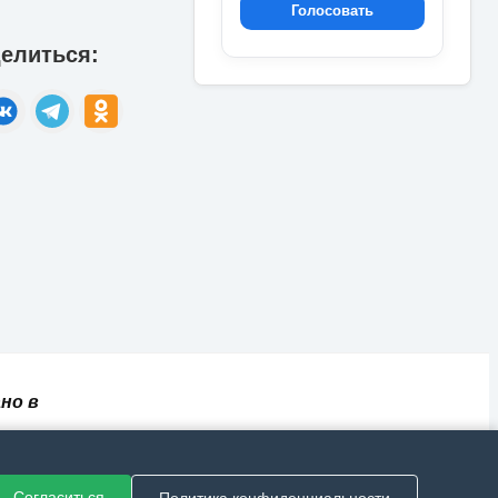
Голосовать
елиться:
но в
✅
📄
💬
🔐
📝
⚙️
ный
Согласиться