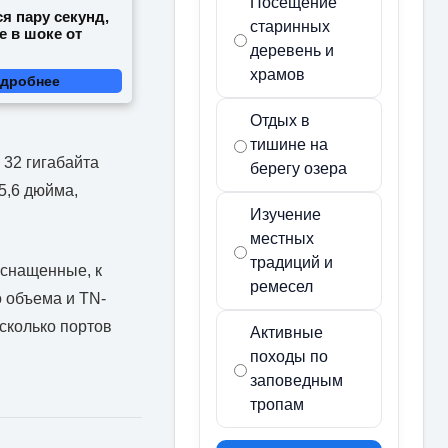
Посещение
я пару секунд,
старинных
е в шоке от
деревень и
храмов
дробнее
Отдых в
тишине на
 32 гигабайта
берегу озера
5,6 дюйма,
Изучение
местных
традиций и
оснащенные, к
ремесел
 объема и TN-
есколько портов
Активные
походы по
заповедным
тропам