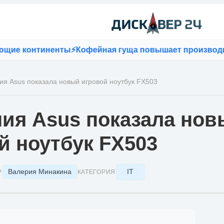
континенты
⚡
Кофейная гуща повышает производительн
ия Asus показала новый игровой ноутбук FX503
ия Asus показала нов
й ноутбук FX503
Валерия Минакина
IT
Р
КАТЕГОРИЯ