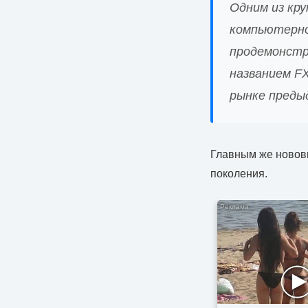
Одним из кр
компьютерной
продемонстр
названием F
рынке преды
Главным же нововв
поколения.