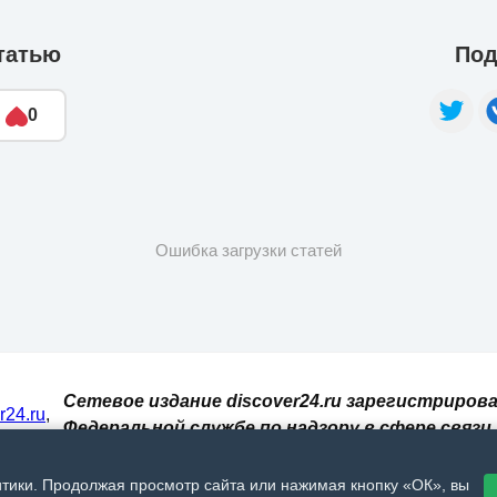
татью
Под
0
Ошибка загрузки статей
Сетевое издание discover24.ru зарегистрирова
er24.ru
,
Федеральной службе по надзору в сфере связи,
И. При
информационных технологий и массовых
 сайт
коммуникаций (Роскомнадзор). Регистрацион
итики. Продолжая просмотр сайта или нажимая кнопку «ОК», вы
, 18+🔞