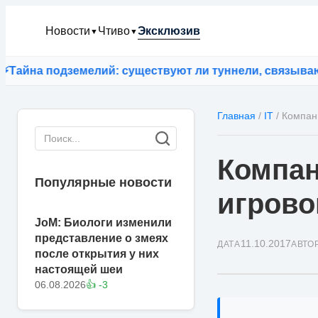
Новости
Чтиво
Эксклюзив
▼
▼
а подземелий: существуют ли туннели, связывающие 
Главная
/
IT
/
Компан
Компан
Популярные новости
игрово
JoM: Биологи изменили
представление о змеях
11.10.2017
ДАТА
АВТО
после открытия у них
настоящей шеи
06.08.2026
👍 -3