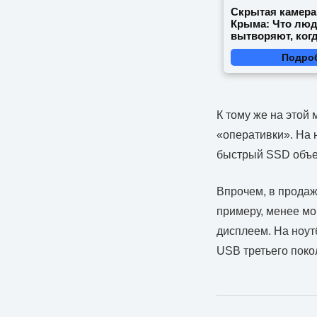
Скрытая камера
Крыма: Что лю
вытворяют, когд
видят...
Подро
К тому же на этой
«оперативки». На н
быстрый SSD объем
Впрочем, в продаж
примеру, менее мо
дисплеем. На ноут
USB третьего поко