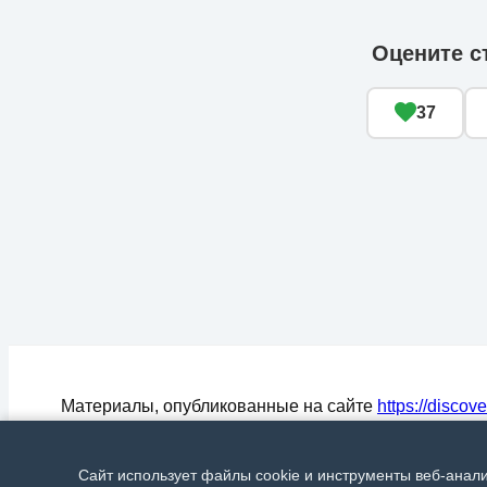
Оцените с
37
Материалы, опубликованные на сайте
https://discov
могут быть воспроизведены (процитированы) в СМ
любом цитировании материалов активная ссылка на
Сайт использует файлы cookie и инструменты веб-анал
Discover24.ru
обязательна.
© Discover24, 2015-2026