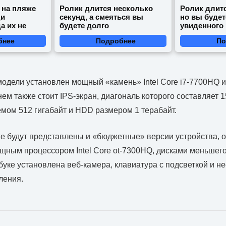
 на пляже
Ролик длится несколько
Ролик длитс
ди
секунд, а смеяться вы
но вы будет
а их не
будете долго
увиденного
бнее
Подробнее
По
 модели установлен мощный «камень» Intel Core i7-7700HQ и
ем также стоит IPS-экран, диагональ которого составляет 1
ом 512 гигабайт и HDD размером 1 терабайт.
е будут представлены и «бюджетные» версии устройства, 
щным процессором Intel Core ot-7300HQ, дисками меньшего
буке установлена веб-камера, клавиатура с подсветкой и н
ления.