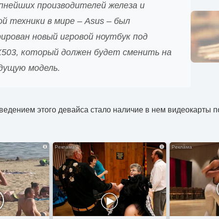
упнейших производителей железа и
 техники в мире – Asus – был
ирован новый игровой ноутбук под
X503, который должен будет сменить на
дущую модель.
едением этого девайса стало наличие в нем видеокарты п
i
i