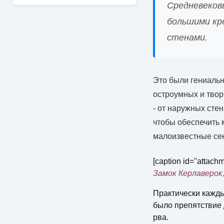
Средневековы
большими кр
стенами.
Это были гениальн
остроумных и твор
- от наружных сте
чтобы обеспечить 
малоизвестные сек
[caption id="attach
Замок Керлаверок
Практически кажды
было препятствие 
рва.