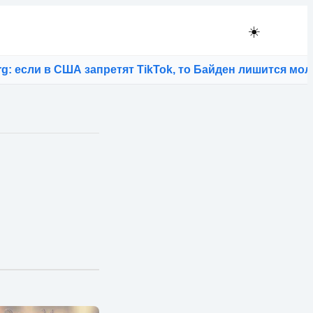
☀️
ретят TikTok, то Байден лишится молодых избирателе