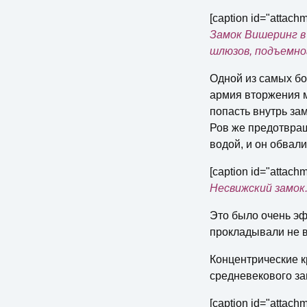
[caption id="attach
Замок Вишеринг в
шлюзов, подъемног
Одной из самых бо
армия вторжения м
попасть внутрь зам
Ров же предотвращ
водой, и он обвал
[caption id="attach
Несвижский замок.
Это было очень э
прокладывали не в
Концентрические 
средневекового за
[caption id="attach