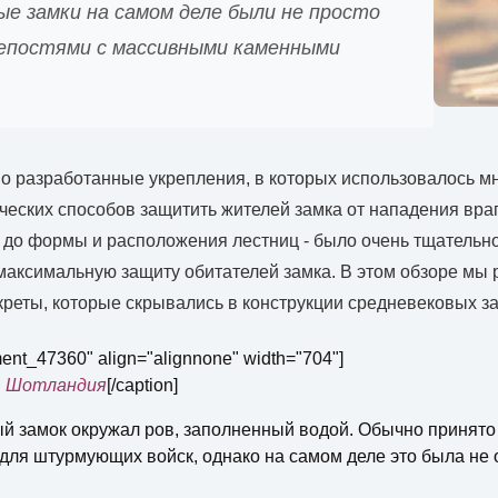
е замки на самом деле были не просто
епостями с массивными каменными
о разработанные укрепления, в которых использовалось м
ческих способов защитить жителей замка от нападения враг
н до формы и расположения лестниц - было очень тщательн
максимальную защиту обитателей замка. В этом обзоре мы
реты, которые скрывались в конструкции средневековых з
ment_47360" align="alignnone" width="704"]
, Шотландия
[/caption]
й замок окружал ров, заполненный водой. Обычно принято с
для штурмующих войск, однако на самом деле это была не