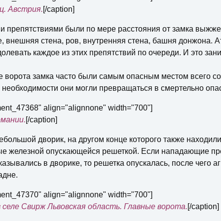
ц. Австрия.
[/caption]
ми препятствиями были по мере расстояния от замка выжже
, внешняя стена, ров, внутренняя стена, башня донжона.
олевать каждое из этих препятствий по очереди. И это зан
 ворота замка часто были самым опасным местом всего с
е необходимости они могли превращаться в смертельно опа
ment_47368" align="alignnone" width="700"]
рмании.
[/caption]
небольшой дворик, на другом конце которого также находил
ые железной опускающейся решеткой. Если нападающие пр
казывались в дворике, то решетка опускалась, после чего а
адне.
ment_47370" align="alignnone" width="700"]
 селе Свирж Львовская область. Главные ворота.
[/caption]