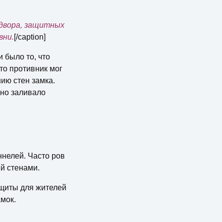
 двора, защитных
вни.
[/caption]
 было то, что
то противник мог
нию стен замка.
жно заливало
нелей. Часто ров
й стенами.
щиты для жителей
мок.