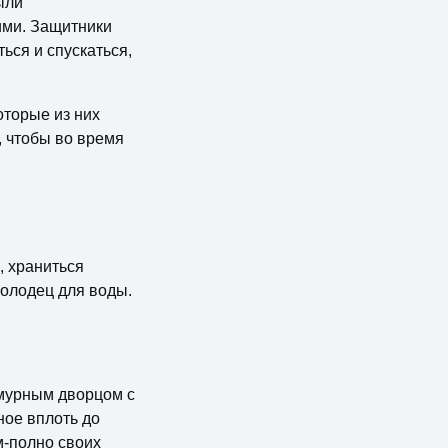
ыли
ими. Защитники
ься и спускаться,
оторые из них
, чтобы во время
, храниться
колодец для воды.
амурным дворцом с
ное вплоть до
м-полно своих