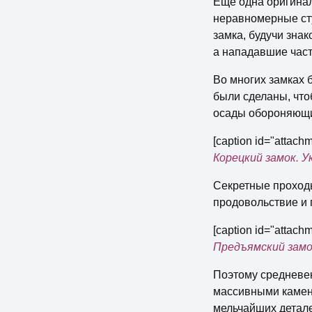
Еще одна оригинал
неравномерные сту
замка, будучи зна
а нападавшие част
Во многих замках 
были сделаны, что
осады обороняющи
[caption id="attach
Корецкий замок. У
Секретные проходы
продовольствие и 
[caption id="attach
Предъямский замо
Поэтому средневе
массивными каменн
мельчайших детале