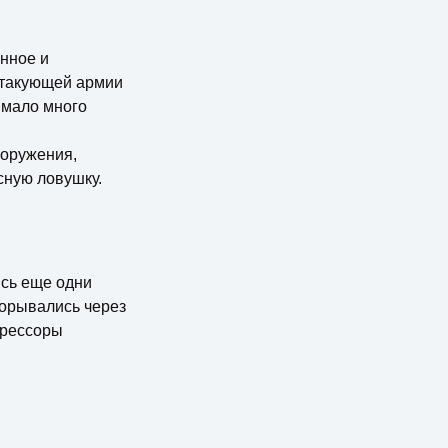
нное и
 Атакующей армии
имало много
ооружения,
сную ловушку.
ись еще одни
орывались через
грессоры