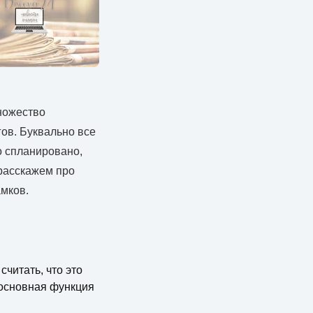
ножество
ов. Буквально все
о спланировано,
 расскажем про
амков.
читать, что это
 основная функция