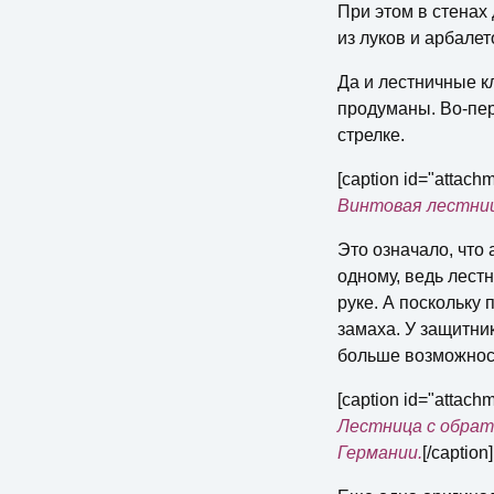
При этом в стенах
из луков и арбале
Да и лестничные к
продуманы. Во-пер
стрелке.
[caption id="attach
Bинтовая лестница
Это означало, что
одному, ведь лест
руке. А поскольку 
замаха. У защитни
больше возможнос
[caption id="attach
Лестница с обрат
Германии.
[/caption]