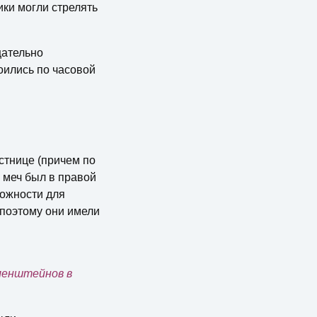
ики могли стрелять
щательно
оились по часовой
стнице (причем по
х меч был в правой
можности для
 поэтому они имели
ленштейнов в