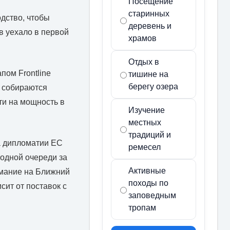
Посещение
старинных
одство, чтобы
деревень и
в уехало в первой
храмов
Отдых в
пом Frontline
тишине на
берегу озера
ы собираются
ти на мощность в
Изучение
местных
традиций и
а дипломатии ЕС
ремесел
 одной очереди за
Активные
имание на Ближний
походы по
сит от поставок с
заповедным
тропам