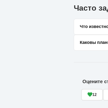
Часто з
Что известно
Это тактическ
Каковы план
немецко-украин
Компания плани
на объемы прои
Оцените с
12