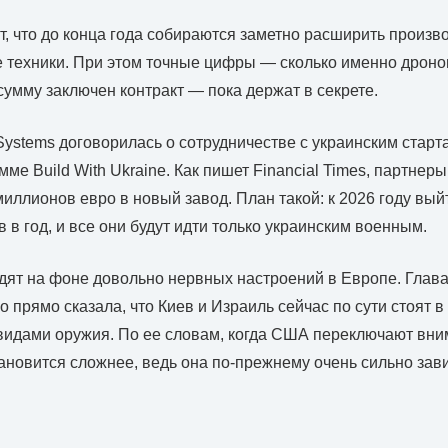
т, что до конца года собираются заметно расширить произв
 техники. При этом точные цифры — сколько именно дроно
сумму заключен контракт — пока держат в секрете.
Systems договорилась о сотрудничестве с украинским старта
мме Build With Ukraine. Как пишет Financial Times, партнер
миллионов евро в новый завод. План такой: к 2026 году вый
 в год, и все они будут идти только украинским военным.
дят на фоне довольно нервных настроений в Европе. Глав
 прямо сказала, что Киев и Израиль сейчас по сути стоят в
видами оружия. По ее словам, когда США переключают вн
тановится сложнее, ведь она по-прежнему очень сильно зави