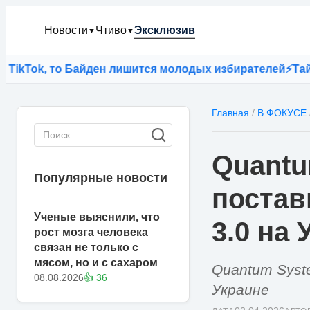
Новости
Чтиво
Эксклюзив
▼
▼
ok, то Байден лишится молодых избирателей
⚡
Тайна по
Главная
/
В ФОКУСЕ
Quantu
Популярные новости
постав
Ученые выяснили, что
3.0 на 
рост мозга человека
связан не только с
мясом, но и с сахаром
Quantum Syst
08.08.2026
👍 36
Украине