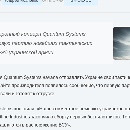
Андрей Исаченко
В ФОКУСЕ
Р
КАТЕГОРИЯ
оронный концерн Quantum Systems
рвую партию новейших тактических
ужд украинской армии.
 Quantum Systems начала отправлять Украине свои тактич
сайте производителя появилось сообщение, что первую па
вали и готовят к отгрузке.
stems пояснили: «Наше совместное немецко-украинское п
line Industries закончило сборку первых беспилотников. Теп
авляются в распоряжение ВСУ».