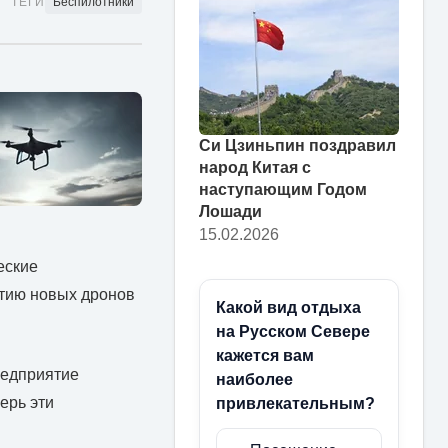
ТЕГИ
Беспилотники
Си Цзиньпин поздравил
народ Китая с
наступающим Годом
Лошади
15.02.2026
еские
ртию новых дронов
Какой вид отдыха
на Русском Севере
кажется вам
редприятие
наиболее
ерь эти
привлекательным?