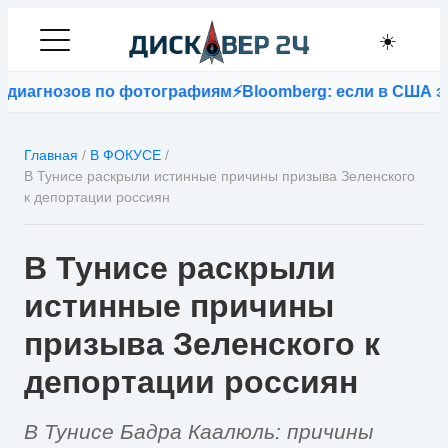
☀️
иагнозов по фотографиям
⚡
Bloomberg: если в США запр
Главная
/
В ФОКУСЕ
/
В Тунисе раскрыли истинные причины призыва Зеленского
к депортации россиян
В Тунисе раскрыли
истинные причины
призыва Зеленского к
депортации россиян
В Тунисе Бадра Каалюль: причины