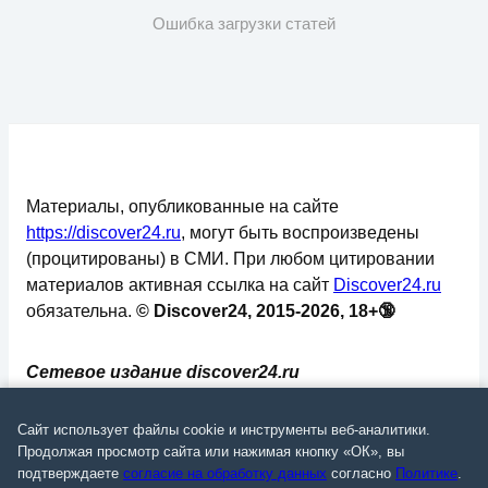
Ошибка загрузки статей
Материалы, опубликованные на сайте
https://discover24.ru
, могут быть воспроизведены
(процитированы) в СМИ. При любом цитировании
материалов активная ссылка на сайт
Discover24.ru
обязательна.
© Discover24, 2015-2026, 18+🔞
Сетевое издание discover24.ru
зарегистрировано в Федеральной службе по
надзору в сфере связи, информационных
Сайт использует файлы cookie и инструменты веб-аналитики.
технологий и массовых коммуникаций
Продолжая просмотр сайта или нажимая кнопку «ОК», вы
подтверждаете
согласие на обработку данных
согласно
Политике
.
(Роскомнадзор). Регистрационный номер: ЭЛ №