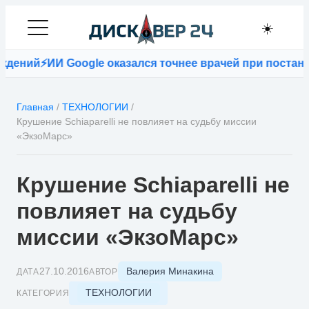
☀️
⚡
ИИ Google оказался точнее врачей при постановке д
Главная
/
ТЕХНОЛОГИИ
/
Крушение Schiaparelli не повлияет на судьбу миссии
«ЭкзоМарс»
Крушение Schiaparelli не
повлияет на судьбу
миссии «ЭкзоМарс»
Валерия Минакина
27.10.2016
ДАТА
АВТОР
ТЕХНОЛОГИИ
КАТЕГОРИЯ