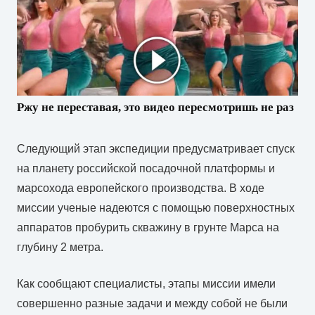
Ржу не переставая, это видео пересмотришь не раз
Следующий
этап
экспедиции
предусматривает
спуск
на
планету
российской
посадочной
платформы
и
марсохода
европейского
производства
.
В
ходе
миссии
ученые
надеются
с
помощью
поверхностных
аппаратов
пробурить
скважину
в
грунте
Марса
на
глубину
2
метра
.
Как
сообщают
специалисты
,
этапы
миссии
имели
совершенно
разные
задачи
и
между
собой
не
были