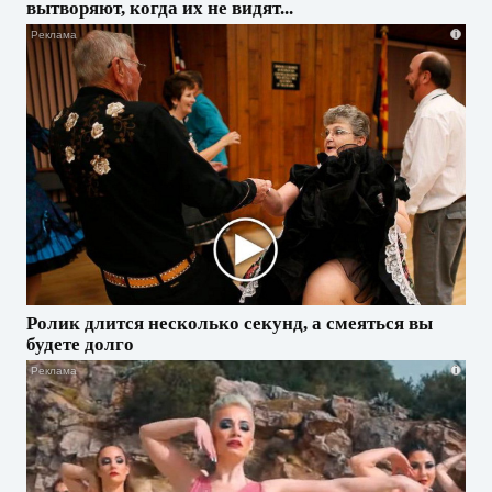
вытворяют, когда их не видят...
i
Ролик длится несколько секунд, а смеяться вы
будете долго
i